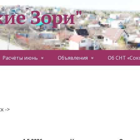
кие Зори"
Расчёты июнь
Объявления
Об СНТ «Сок
к ->