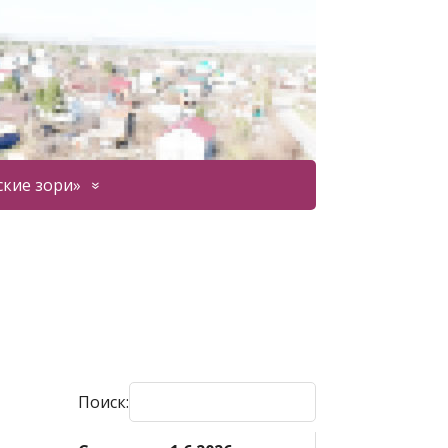
ские зори»
Поиск: