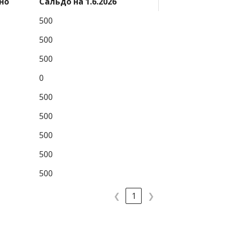
но
Сальдо на 1.6.2026
500
500
500
0
500
500
500
500
500
❮
1
❯