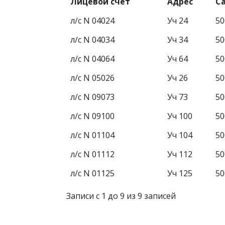
Лицевой счет
Адрес
Са
л/с N 04024
Уч 24
50
л/с N 04034
Уч 34
50
л/с N 04064
Уч 64
50
л/с N 05026
Уч 26
50
л/с N 09073
Уч 73
50
л/с N 09100
Уч 100
50
л/с N 01104
Уч 104
50
л/с N 01112
Уч 112
50
л/с N 01125
Уч 125
50
Записи с 1 до 9 из 9 записей